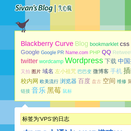
Blog
Blackberry Curve
css
bookmarklet
Google
QQ
PHP
Retwee
Google PR
Name.com
Wordpress
twitter
中国
下载
wordcamp
插
手机
域名
左小祖咒
微博客
又拍
图片
巴巴变
空间
百度
校内网
浏览器
欧美流行
盘古
维修
音乐
黑莓
链接
鼠标
标签为‘VPS’的日志