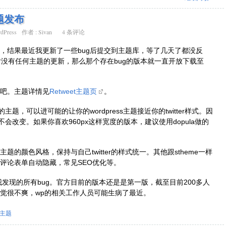
主题发布
dPress
作者 :
Sivan
4 条评论
，结果最近我更新了一些bug后提交到主题库，等了几天了都没反
后没有任何主题的更新，那么那个存在bug的版本就一直开放下载至
吧。主题详情见
Retweet主题页
。
r的主题，可以进可能的让你的wordpress主题接近你的twitter样式。因
变前不会改变。如果你喜欢960px这样宽度的版本，建议使用dopula做的
题的颜色风格，保持与自己twitter的样式统一。其他跟stheme一样
评论表单自动隐藏，常见SEO优化等。
了我发现的所有bug。官方目前的版本还是是第一版，截至目前200多人
觉很不爽，wp的相关工作人员可能生病了最近。
主题