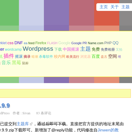
主页
关于
主题
css
DNF
Google
QQ
klet
Firefox
PHP
ea
feed
FLASH
Google PR
Name.com
Wordpress
主题
ter
中国摇滚
下载
免费
wordcamp
免费相册
又拍
插件
空间
机
摇滚
校内网
百度
摘录
杀毒软件
浏览器
暗潮
欧美流行
盘古
维
黑莓
音乐
接
鼠标
9.9
dPress
作者 :
Sivan
83 条评论
.9已提交到
主题库
，
通过后即可下载
。直接把官方提供的地址末尾由
tweet0.9.9.zip下载即可。新增加了@reply功能，代码修改自
Jinwen的教