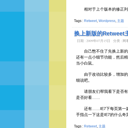
相对于上个版本的修正列
Tags :
Retweet
,
Wordpress
,
主题
换上新版的Retweet
日期 : 2009年07月15日
分类 :
网
自己憋不住了先换上新的
还有一点小细节功能，然后精
当小白鼠。
由于改动比较多，增加的
细说吧。
请朋友们帮我看下是否有
是否好看……
还有……IE7下每页第一
手指点一下这是IE7的什么奇异b
Tags :
Retweet
,
主题