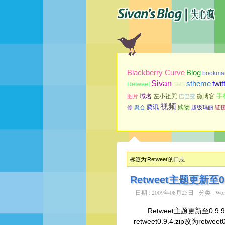
Blog
Blackberry Curve
bookmar
Sivan
stheme
twit
Retweet
SMS
手
域名
左小祖咒
微博客
图片
巴巴变
视频
腾讯
购物
修
聚会
超级玛丽
链
标签为‘Retweet’的日志
Retweet主题更新至0.
日期 : 2009年08月25日
分类 :
Wor
Retweet主题更新至0.9
retweet0.9.4.zip改为re