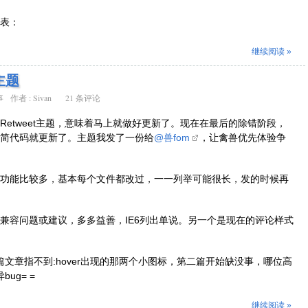
表：
继续阅读 »
主题
事
作者 :
Sivan
21 条评论
Retweet主题，意味着马上就做好更新了。现在在最后的除错阶段，
简代码就更新了。主题我发了一份给
@兽fom
，让禽兽优先体验争
功能比较多，基本每个文件都改过，一一列举可能很长，发的时候再
兼容问题或建议，多多益善，IE6列出单说。另一个是现在的评论样式
篇文章指不到:hover出现的那两个小图标，第二篇开始缺没事，哪位高
ug= =
继续阅读 »