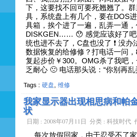
下，这要找不回可要死翘翘了。群
具，系统盘上有几个，要在DOS进
具箱，挨个进了一遍，乱弄一通，
DISKGEN…… 😯 感觉应该好
统也进不去了，C盘也没了 ❗ 没
数据恢复的给修修？打电话一问，
复起步价￥300。OMG杀了我吧
乏耐心 🙁 电话那头说：“你别再
Tags :
硬盘
,
维修
我家显示器出现相思病和帕金
状
日期 : 2008年07月11日
分类 :
科技时代
每次放假回家，由于忍受不了家里那