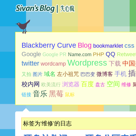
Blog
Blackberry Curve
css
bookmarklet
Google
QQ
PHP
Retwee
Google PR
Name.com
Wordpress
twitter
中国
下载
wordcamp
插
手机
域名
左小祖咒
微博客
又拍
图片
巴巴变
空间
百度
校内网
浏览器
欧美流行
盘古
维修
音乐
黑莓
链接
鼠标
标签为‘维修’的日志