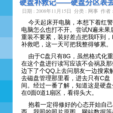
硬盘补救记——硬盘分区表
日期 : 2008年11月15日
分类 :
网事
作者 
今天起床开电脑，本想下着红警
电脑怎么也打不开。尝试N遍未果
重装不要紧，装好差点把我吓到，
补救吧，这一天可把我整得够累。
由于C盘只有8G，虽然格式化
在这个盘进行读写应该不会祸及那
边下了个QQ上去问朋友一边搜索
去磁盘管理那里看，进去只有C盘
间。经过一番了解，知道这是硬盘
在0面0道1扇区，看得头大。
抱着一定得修好的心态开始自己
西、我照的照片原图、网站数据等