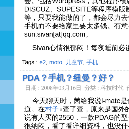
会。包括Wordpress，其他程序模
DISCUZ、SUPESITE等程序
等，只要我能做的了，都会尽力去
手机而不要给家里要太多钱。有意
sun.sivan[at]qq.com。
Sivan心情很郁闷！每夜睡前必
Tags :
e2
,
moto
,
儿童节
,
手机
PDA？手机？纽曼？好？
日期 : 2008年03月16日
分类 :
科技时代
今天聊天时，茜给我说i-mate
道。在
村子
查了查，原来是国外
说有人买的2550，一款PDAG
很纳闷，看了看详细资料，也没什