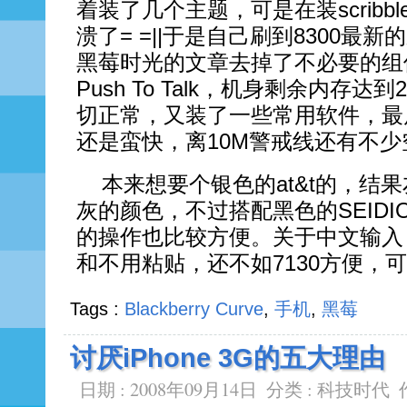
着装了几个主题，可是在装scrib
溃了= =||于是自己刷到8300最
黑莓时光的文章去掉了不必要的组
Push To Talk，机身剩余内存
切正常，又装了一些常用软件，最
还是蛮快，离10M警戒线还有不少
本来想要个银色的at&t的，结
灰的颜色，不过搭配黑色的SEID
的操作也比较方便。关于中文输入
和不用粘贴，还不如7130方便，
Tags :
Blackberry Curve
,
手机
,
黑莓
讨厌iPhone 3G的五大理由
日期 : 2008年09月14日
分类 :
科技时代