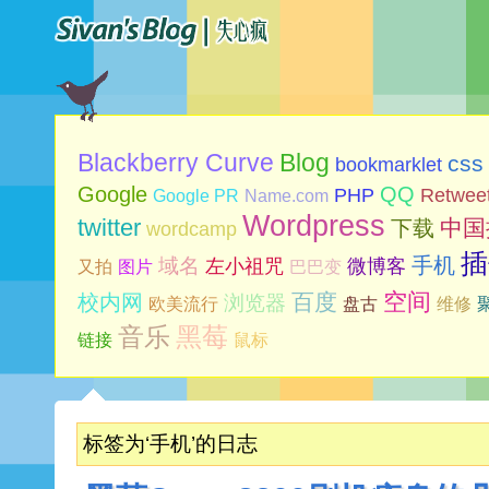
Blog
Blackberry Curve
css
bookmarklet
Google
QQ
PHP
Retwee
Google PR
Name.com
Wordpress
twitter
中国
下载
wordcamp
插
手机
域名
左小祖咒
微博客
又拍
图片
巴巴变
空间
百度
校内网
浏览器
欧美流行
盘古
维修
音乐
黑莓
链接
鼠标
标签为‘手机’的日志