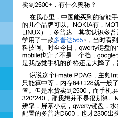
卖到2500+，有什么奥秘？
在我心里，中国能买到的智能手
的几个品牌可以。NOKIA有，MO
LINUX），多普达。其实认识多
学用了一款
多普达565
，当时看到
科技啊。时至今日，qwerty键盘的
mobile也升了不是一个档，goo
是我感觉手机的价格还是大降了，跟
说说这个i-mate PDAG，主频
In
只能算中等，内存64+128就一般
管。但是水货卖到2500，而手机屏幕
320*240，那我想并不是很划算。
辨率，屏幕小点，qwerty键盘，水
配置的多普达D600，也才2300