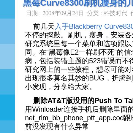
黑莓Curve8300刷机瘦身
日期 : 2008年09月24日
分类 :
科技时代
前几天
入手Blackberry Curve83
不停的捣鼓。刷机，瘦身，安装各
研究系统里每一个菜单和选项跟以
同。在“黑莓像E2一样刷不死”的
病，包括装错主题的523错误而不
研究网上的一些教程，想尽可能对我
出现很多莫名其妙的BUG，折腾
小发现，分享给大家。
删除AT&T版没用的Push To Ta
用Winloader连接手机后删除里面
net_rim_bb_phone_ptt_app.c
前没发现有什么异常