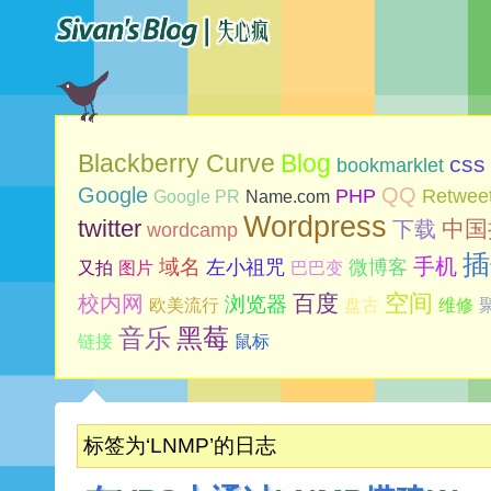
Blog
Blackberry Curve
css
bookmarklet
Google
QQ
PHP
Retwee
Google PR
Name.com
Wordpress
twitter
中国
下载
wordcamp
插
手机
域名
左小祖咒
微博客
又拍
图片
巴巴变
空间
百度
校内网
浏览器
欧美流行
盘古
维修
音乐
黑莓
链接
鼠标
标签为‘LNMP’的日志