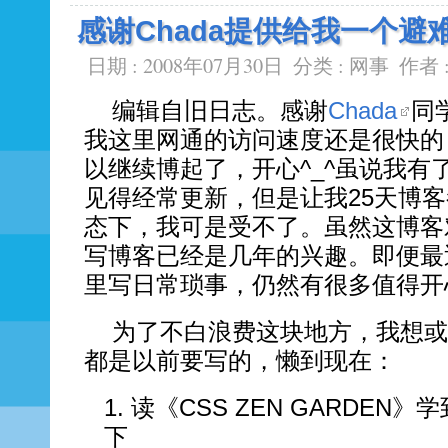
感谢Chada提供给我一个避
日期 : 2008年07月30日
分类 :
网事
作者 
编辑自旧日志。感谢
Chada
同
我这里网通的访问速度还是很快的
以继续博起了，开心^_^虽说我有
见得经常更新，但是让我25天博
态下，我可是受不了。虽然这博客
写博客已经是几年的兴趣。即便最
里写日常琐事，仍然有很多值得开
为了不白浪费这块地方，我想或
都是以前要写的，懒到现在：
读《CSS ZEN GARDEN
下