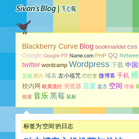
Blog
Blackberry Curve
css
bookmarklet
Google
QQ
PHP
Retwee
Google PR
Name.com
Wordpress
twitter
中国
下载
wordcamp
插
手机
域名
左小祖咒
微博客
又拍
图片
巴巴变
空间
百度
校内网
浏览器
欧美流行
盘古
维修
音乐
黑莓
链接
鼠标
标签为‘空间’的日志