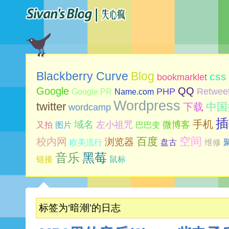
Blog
Blackberry Curve
css
bookmarklet
Google
QQ
PHP
Retwee
Google PR
Name.com
Wordpress
twitter
中国
下载
wordcamp
插
手机
域名
左小祖咒
微博客
又拍
图片
巴巴变
空间
百度
校内网
浏览器
欧美流行
盘古
维修
音乐
黑莓
链接
鼠标
标签为‘暗潮’的日志