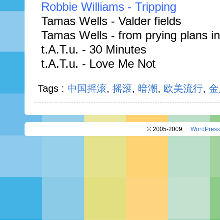
Robbie Williams - Tripping
Tamas Wells - Valder fields
Tamas Wells - from prying plans int
t.A.T.u. - 30 Minutes
t.A.T.u. - Love Me Not
Tags :
中国摇滚
,
摇滚
,
暗潮
,
欧美流行
,
金
© 2005-2009
WordPress