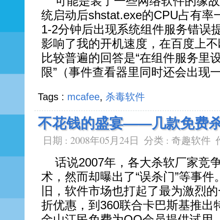
可能是装了一些网络软件的缘故
统启动后shstat.exe的CPU占
1-2分钟后出现系统组件服务错误
影响了我的开机速度，在百度上不
比较普遍的回答是“在组件服务里设
限”（事件查看器里同时还会出现一
Tags :
mcafee
,
杀毒软件
不花钱的盛宴——几款免费
日期 : 2008年05月24日
分类 :
奇趣软件
话说2007年，各大杀软厂家竞
术，然而却曝出了“误杀门”等事件
旧，软件市场也打起了最为激烈的
折优惠，到360联合卡巴斯基推出
金山江民免费为QQ会员提供试用