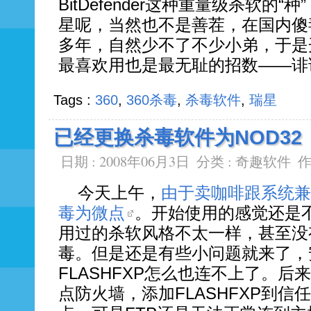
BitDefender这种重量级杀软的
星呢，当然也不是善茬，在国内傻
多年，自然少不了不少小弟，于是
最喜欢用也是最无耻的招数——诽
Tags :
360
,
360杀毒
,
杀毒软件
,
瑞星
已经更换杀毒软件为NOD32
日期 : 2008年06月3日
分类 :
奇趣软件
作
今天上午，
由于卖咖啡跟系统兼
毒为微点
。开始使用的感觉还是
用过的杀软风格不太一样，甚至没
毒。但是还是有些小问题就来了，
FLASHFXP怎么也连不上了。
点防火墙，添加FLASHFXP到