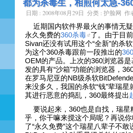
都为杀毒生，相煎何太急-36
日期 : 2008年08月29日
分类 :
护脸网
作者
近期国内软件界最火的事情无疑
永久免费的
360杀毒
了。由于目前只
Sivan还没有试用这个“全新”的
为这个360杀毒跟前一段推出的
36
OEM的产品。上次的360浏览器
发的具有“沙箱”功能的浏览器，3
在罗马尼亚的NB级杀软BitDefen
来没多久，我国的杀软“钱”辈瑞
其进行恶意的捣乱，360最终提出
要说起来，360也是自找，瑞
乎，你干嘛来搅这个局呢？再说你
了“永久免费”这个瑞星八辈子不