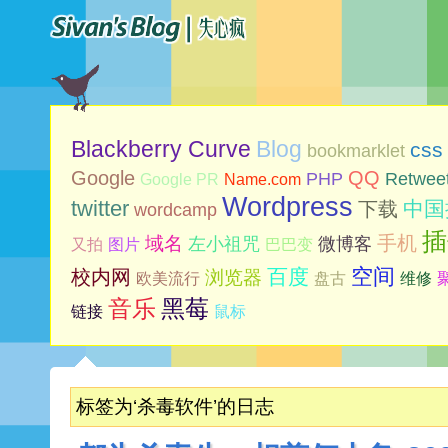
Blog
Blackberry Curve
css
bookmarklet
Google
QQ
PHP
Retwee
Google PR
Name.com
Wordpress
twitter
中国
下载
wordcamp
插
手机
域名
左小祖咒
微博客
又拍
图片
巴巴变
空间
百度
校内网
浏览器
欧美流行
盘古
维修
音乐
黑莓
链接
鼠标
标签为‘杀毒软件’的日志