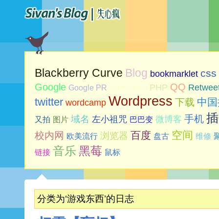
Blog
Blackberry Curve
css
bookmarklet
Google
QQ
PHP
Retwee
Google PR
Name.com
Wordpress
twitter
中国
下载
wordcamp
插
手机
域名
左小祖咒
微博客
又拍
图片
巴巴变
空间
百度
校内网
浏览器
欧美流行
盘古
维修
音乐
黑莓
链接
鼠标
分类为‘游戏东西’的日志