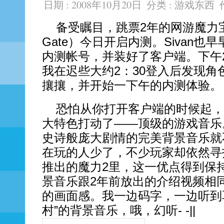
日期 : 2008年10月20日
分类 :
游戏东西
备受瞩目，跳票2年的网游魔力宝贝
Gate）今日开启内测。Sivan也
内测帐号，并装好了客户端。下午
我在迟些大约2：30登入后发现角
攘攘，并开始一下午的内测体验。
恐怕从你打开客户端的时候起，
大特色打动了——顶级的游戏音乐
史诗般庞大剧情的完美背景音乐就
在玩的人少了，不少玩家却依然寻
推出的魔力2里，这一优点得到保
景音乐跟2年前放出的介绍视频相
的画面感。我一边码字，一边听到
村”的背景音乐，哦，幻听- -||