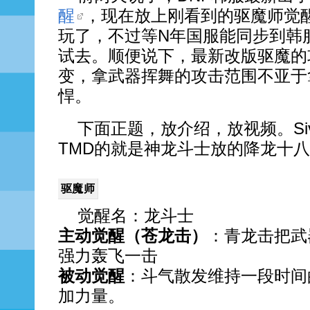
醒
，现在放上刚看到的驱魔师觉
玩了，不过等N年国服能同步到韩
试去。顺便说下，最新改版驱魔的
变，拿武器挥舞的攻击范围不亚于
悍。
下面正题，放介绍，放视频。Si
TMD的就是神龙斗士放的降龙十
驱魔师
觉醒名：龙斗士
主动觉醒（苍龙击）
：青龙击把武
强力轰飞一击
被动觉醒
：斗气散发维持一段时间
加力量。