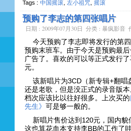
Tags :
中国摇滚
,
左小祖咒
,
摇滚
预购了李志的第四张唱片
日期 : 2009年07月30日
分类 :
暴疯影音
今天预购了李志即将发行的第四
预购末班车。由于今天是预购最后
广告了。喜欢的可以等正式发行了再
元。
该新唱片为3CD（新专辑+翻唱
还是老歌，但是没正式的录音版本
档次应该比以往好很多。上次买的
先生》
可是够一般的。
新唱片售价达到120元，国内
这也算花血本支持李BB的工作了