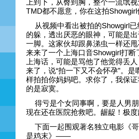
上到下，从臀到胸，整个一流氓视
TMD都不愿意，你在这拍Showgi
从视频中看出被拍的Showgir
的躲，透出厌恶的眼神，可能是出
一脚。这家伙却跟鼻涕虫一样还甩
来来了一个上海口音Showgirl
上海话，可能是骂他了他觉得丢人
来了，说“拍一下又不会怀孕”。
样拍拍你妈妈吧。求你了，我保证
的是寂寞。
得亏是个女同事啊，要是人男朋
现在还在医院抢救吧。龌龊！极度
下面一起围观著名独立电影《哥拍
是鸡末》——