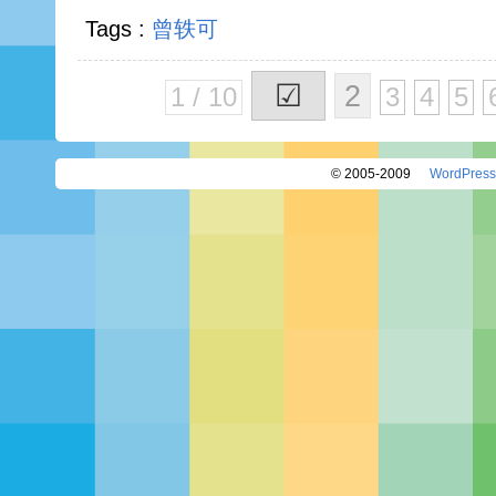
Tags :
曾轶可
☑
2
1 / 10
3
4
5
© 2005-2009
WordPress