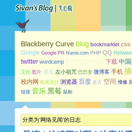
Blog
Blackberry Curve
css
bookmarklet
Google
QQ
PHP
Retwee
Google PR
Name.com
Wordpress
twitter
中国
下载
wordcamp
插
手机
域名
左小祖咒
微博客
又拍
图片
巴巴变
空间
百度
校内网
浏览器
欧美流行
盘古
维修
音乐
黑莓
链接
鼠标
分类为‘网络见闻’的日志