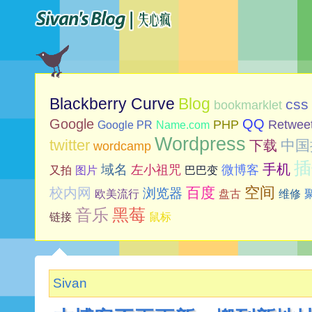
Blog
Blackberry Curve
css
bookmarklet
Google
QQ
PHP
Retwee
Google PR
Name.com
Wordpress
twitter
中国
下载
wordcamp
插
手机
域名
左小祖咒
微博客
又拍
图片
巴巴变
空间
百度
校内网
浏览器
欧美流行
盘古
维修
音乐
黑莓
链接
鼠标
Sivan